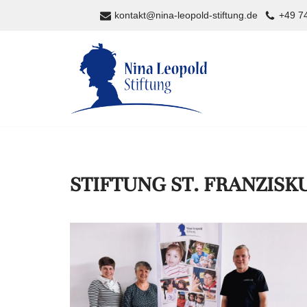
kontakt@nina-leopold-stiftung.de
+49 74
Zum
Inhalt
springen
STIFTUNG ST. FRANZISK