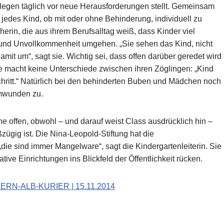
Kollegen täglich vor neue Herausforderungen stellt. Gemeinsam
edes Kind, ob mit oder ohne Behinderung, individuell zu
ieherin, die aus ihrem Berufsalltag weiß, dass Kinder viel
und Unvollkommenheit umgehen. „Sie sehen das Kind, nicht
it um“, sagt sie. Wichtig sei, dass offen darüber geredet wird
ie macht keine Unterschiede zwischen ihren Zöglingen: „Kind
schritt.“ Natürlich bei den behinderten Buben und Mädchen noch
umwunden zu.
 offen, obwohl – und darauf weist Class ausdrücklich hin –
zügig ist. Die Nina-Leopold-Stiftung hat die
die sind immer Mangelware“, sagt die Kindergartenleiterin. Sie
ative Einrichtungen ins Blickfeld der Öffentlichkeit rücken.
LERN-ALB-KURIER | 15.11.2014